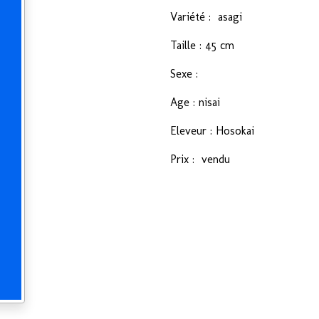
Variété : asagi
Taille : 45 cm
Sexe :
Age : nisai
Eleveur : Hosokai
Prix : vendu