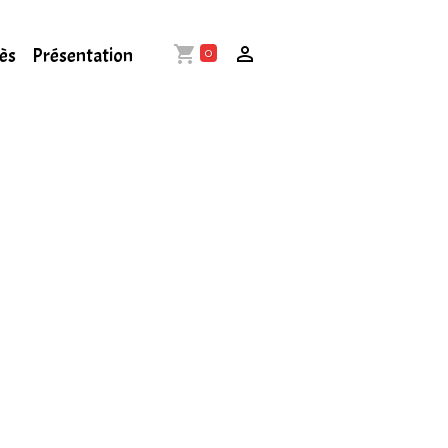
cès
Présentation
0