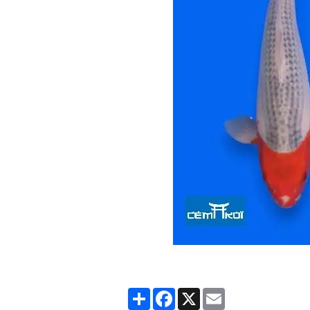
Partager
Facebook
X
Email