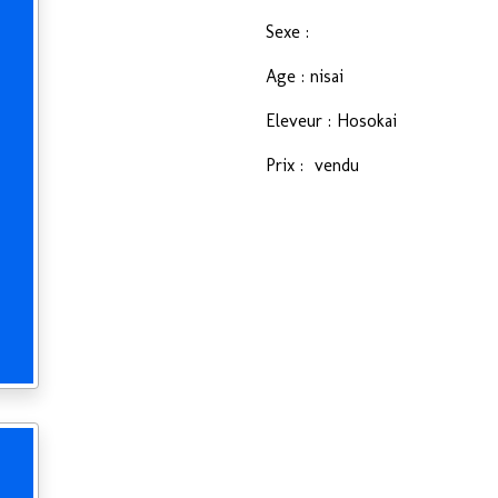
Sexe :
Age : nisai
Eleveur : Hosokai
Prix : vendu